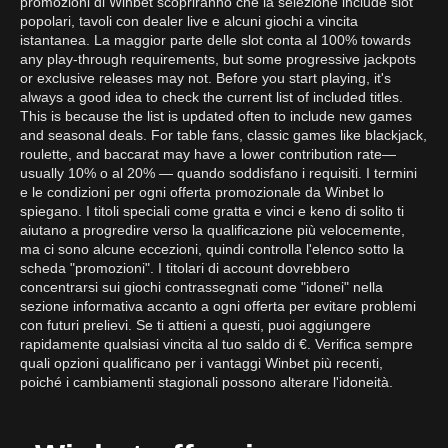
promozioni di Winbet scopriranno che la selezione include slot
popolari, tavoli con dealer live e alcuni giochi a vincita
istantanea. La maggior parte delle slot conta al 100% towards
any play-through requirements, but some progressive jackpots
or exclusive releases may not. Before you start playing, it's
always a good idea to check the current list of included titles.
This is because the list is updated often to include new games
and seasonal deals. For table fans, classic games like blackjack,
roulette, and baccarat may have a lower contribution rate—
usually 10% o al 20% — quando soddisfano i requisiti. I termini
e le condizioni per ogni offerta promozionale da Winbet lo
spiegano. I titoli speciali come gratta e vinci e keno di solito ti
aiutano a progredire verso la qualificazione più velocemente,
ma ci sono alcune eccezioni, quindi controlla l'elenco sotto la
scheda "promozioni". I titolari di account dovrebbero
concentrarsi sui giochi contrassegnati come "idonei" nella
sezione informativa accanto a ogni offerta per evitare problemi
con futuri prelievi. Se ti attieni a questi, puoi aggiungere
rapidamente qualsiasi vincita al tuo saldo di €. Verifica sempre
quali opzioni qualificano per i vantaggi Winbet più recenti,
poiché i cambiamenti stagionali possono alterare l'idoneità.