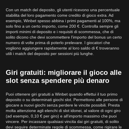
Con un match del deposito, gli utenti ricevono una percentuale
stabilita del loro pagamento come credito di gioco extra. Ad
esempio, Winbet spesso abbina i primi pagamenti al 100%, ma
solo fino a un certo importo, come 200 €. Controlla sempre gli
importi minimi di deposito e i requisiti di scommessa, che di
solito dicono che devi scommettere l'importo del bonus un certo
numero di volte prima di poterlo prelevare. I giocatori che
vogliono aggiungere rapidamente al loro saldo di € troveranno
utili i match del deposito per sessioni più lunghe.
Giri gratuiti: migliorare il gioco alle
slot senza spendere più denaro
Puoi ottenere giri gratuiti a Winbet quando effettui il tuo primo
deposito o su determinati giochi slot. Permettono alle persone di
giocare a nuovi giochi senza perdere le vincite possibili. Presta
molta attenzione agli elenchi di slot idonei, al valore di ogni giro
(ad esempio, 0,10 € per giro) e all'importo massimo che puoi
vincere. Per incassare qualsiasi vincita dai giri gratuiti, di solito
devi seguire determinate regole di scommessa, come rigirare le