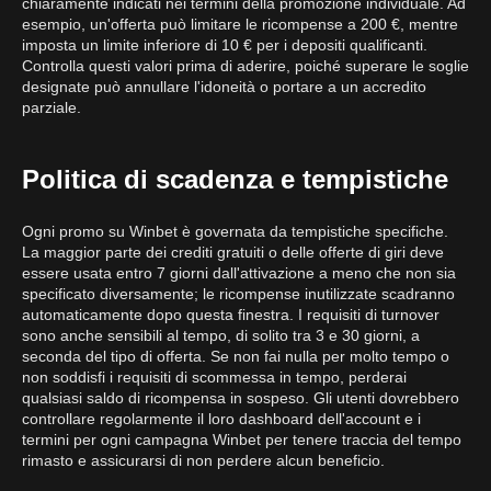
chiaramente indicati nei termini della promozione individuale. Ad
esempio, un'offerta può limitare le ricompense a 200 €, mentre
imposta un limite inferiore di 10 € per i depositi qualificanti.
Controlla questi valori prima di aderire, poiché superare le soglie
designate può annullare l'idoneità o portare a un accredito
parziale.
Politica di scadenza e tempistiche
Ogni promo su Winbet è governata da tempistiche specifiche.
La maggior parte dei crediti gratuiti o delle offerte di giri deve
essere usata entro 7 giorni dall'attivazione a meno che non sia
specificato diversamente; le ricompense inutilizzate scadranno
automaticamente dopo questa finestra. I requisiti di turnover
sono anche sensibili al tempo, di solito tra 3 e 30 giorni, a
seconda del tipo di offerta. Se non fai nulla per molto tempo o
non soddisfi i requisiti di scommessa in tempo, perderai
qualsiasi saldo di ricompensa in sospeso. Gli utenti dovrebbero
controllare regolarmente il loro dashboard dell'account e i
termini per ogni campagna Winbet per tenere traccia del tempo
rimasto e assicurarsi di non perdere alcun beneficio.