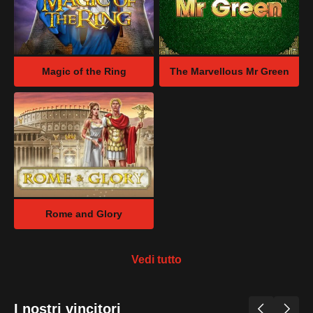
Magic of the Ring
The Marvellous Mr Green
Rome and Glory
Vedi tutto
I nostri vincitori