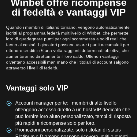
Winbet offre ricompense
di fedeltà e vantaggi VIP
Quando i membri di italiano tornano, vengono automaticamente
iscritti al programma fedeltà multilivello di Winbet, che permette
loro di guadagnare punti per ogni scommessa a soldi reali che
fanno al casinò. I giocatori possono usare i punti accumulati per
ottenere crediti in € una volta raggiunti determinati obiettivi, che
aumenteranno direttamente il loro saldo. Ulteriori vantaggi
diventano accessibili man mano che i titolari di account salgono
attraverso i livelli di fedeltà.
Vantaggi solo VIP
Account manager per te: i membri di alto livello
ottengono accesso diretto a un host VIP dedicato che
può fornire loro aiuto personalizzato, tempi di risposta
più rapidi e ricompense solo per loro.
Promozioni personalizzate: solo i titolari di status
Platinum e Diamond possono ricevere inviti a eventi