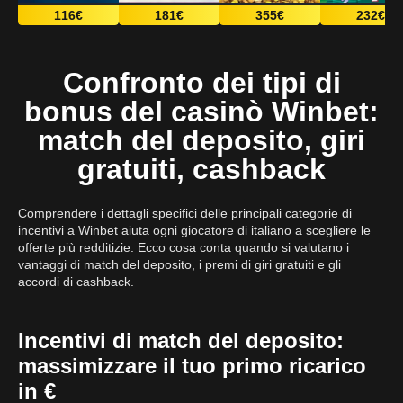
116€
181€
355€
232€
Confronto dei tipi di
bonus del casinò Winbet:
match del deposito, giri
gratuiti, cashback
Comprendere i dettagli specifici delle principali categorie di
incentivi a Winbet aiuta ogni giocatore di italiano a scegliere le
offerte più redditizie. Ecco cosa conta quando si valutano i
vantaggi di match del deposito, i premi di giri gratuiti e gli
accordi di cashback.
Incentivi di match del deposito:
massimizzare il tuo primo ricarico
in €