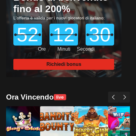
fino al 200%
L'offerta è valida per i nuovi giocatori di italiano:
52
12
28
Ore
Minuti
Secondi
Richiedi bonus
Ora Vincendo