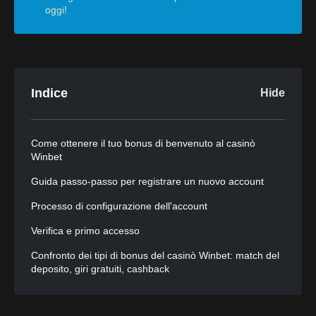
oggi!
Indice
Hide
Come ottenere il tuo bonus di benvenuto al casinò
Winbet
Guida passo-passo per registrare un nuovo account
Processo di configurazione dell'account
Verifica e primo accesso
Confronto dei tipi di bonus del casinò Winbet: match del
deposito, giri gratuiti, cashback
Incentivi di match del deposito: massimizzare il tuo
primo ricarico in €