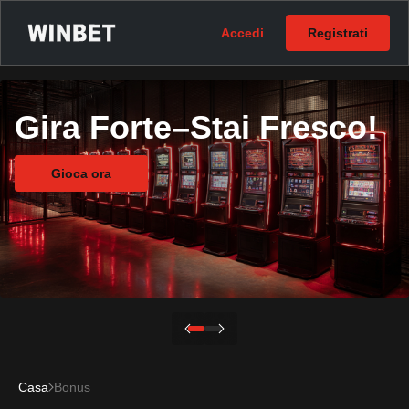
Accedi
Registrati
Gira Forte–Stai Fresco!
Gioca ora
Casa
Bonus