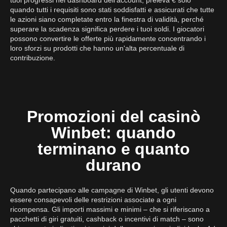
tuoi progressi nel dashboard dell'account, preleva € solo
quando tutti i requisiti sono stati soddisfatti e assicurati che tutte
le azioni siano completate entro la finestra di validità, perché
superare la scadenza significa perdere i tuoi soldi. I giocatori
possono convertire le offerte più rapidamente concentrando i
loro sforzi su prodotti che hanno un'alta percentuale di
contribuzione.
Promozioni del casinò
Winbet: quando
terminano e quanto
durano
Quando partecipano alle campagne di Winbet, gli utenti devono
essere consapevoli delle restrizioni associate a ogni
ricompensa. Gli importi massimi e minimi – che si riferiscano a
pacchetti di giri gratuiti, cashback o incentivi di match – sono