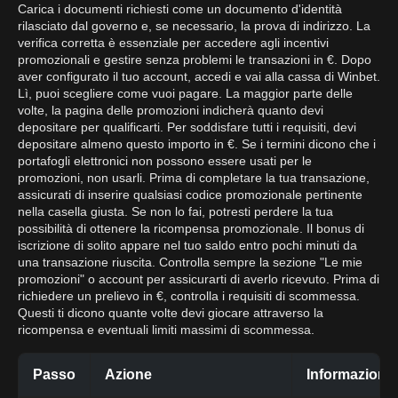
Carica i documenti richiesti come un documento d'identità
rilasciato dal governo e, se necessario, la prova di indirizzo. La
verifica corretta è essenziale per accedere agli incentivi
promozionali e gestire senza problemi le transazioni in €. Dopo
aver configurato il tuo account, accedi e vai alla cassa di Winbet.
Lì, puoi scegliere come vuoi pagare. La maggior parte delle
volte, la pagina delle promozioni indicherà quanto devi
depositare per qualificarti. Per soddisfare tutti i requisiti, devi
depositare almeno questo importo in €. Se i termini dicono che i
portafogli elettronici non possono essere usati per le
promozioni, non usarli. Prima di completare la tua transazione,
assicurati di inserire qualsiasi codice promozionale pertinente
nella casella giusta. Se non lo fai, potresti perdere la tua
possibilità di ottenere la ricompensa promozionale. Il bonus di
iscrizione di solito appare nel tuo saldo entro pochi minuti da
una transazione riuscita. Controlla sempre la sezione "Le mie
promozioni" o account per assicurarti di averlo ricevuto. Prima di
richiedere un prelievo in €, controlla i requisiti di scommessa.
Questi ti dicono quante volte devi giocare attraverso la
ricompensa e eventuali limiti massimi di scommessa.
Passo
Azione
Informazioni