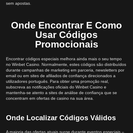
sem apostas.
Onde Encontrar E Como
Usar Códigos
Promocionais
Encontrar códigos especiais melhora ainda mais o seu tempo
no Winbet Casino. Normalmente, estes códigos são distribuídos
durante campanhas de marketing em parceria, newsletters por
email ou em sites de afiliados de confiança direcionados a
utilizadores português. Para obter uma promoção real,
subscreva as notificações oficiais do Winbet Casino e
mantenha-se atento a sites de análise de confiança que se
concentram em ofertas de casino na sua área.
Onde Localizar Códigos Válidos
A maioria das ofertas atuais surge durante eventos especiais –