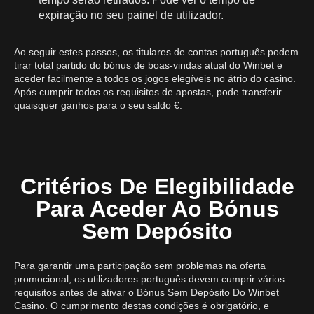
expiração no seu painel de utilizador.
Ao seguir estes passos, os titulares de contas português podem
tirar total partido do bónus de boas-vindas atual do Winbet e
aceder facilmente a todos os jogos elegíveis no átrio do casino.
Após cumprir todos os requisitos de apostas, pode transferir
quaisquer ganhos para o seu saldo €.
Critérios De Elegibilidade
Para Aceder Ao Bónus
Sem Depósito
Para garantir uma participação sem problemas na oferta
promocional, os utilizadores português devem cumprir vários
requisitos antes de ativar o Bónus Sem Depósito Do Winbet
Casino. O cumprimento destas condições é obrigatório, e