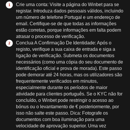
Crie uma conta: Visite a página do Winbet para se
registar. Introduza dados pessoais válidos, incluindo
um número de telefone Portugal e um endereço de
email. Certifique-se de que todas as informações
estão corretas, porque informações em falta podem
atrasar o processo de verificação.
Conclua A Confirmação De Identidade: Após o
registo, verifique a sua caixa de entrada e siga a
ligação de verificação. Submeta os documentos
necessários (como uma cópia do seu documento de
identificação oficial e prova de morada). Este passo
pode demorar até 24 horas, mas os utilizadores são
frequentemente verificados em minutos,
especialmente durante os períodos de maior
atividade para clientes português. Se o KYC não for
concluído, o Winbet pode restringir o acesso ao
bónus ou o levantamento de € posteriormente, por
isso não salte este passo. Dica: Fotografe os
documentos com boa iluminação para uma
velocidade de aprovação superior. Uma vez