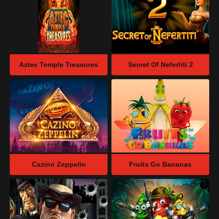
Bull In A China Shop
Secret Of Nefertiti 2
Cazino Zeppelin
Fruits Go Bananas