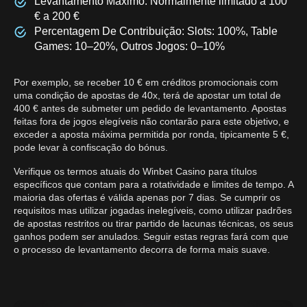
Levantamento Máximo: Normalmente limitado a 100
€ a 200 €
Percentagem De Contribuição: Slots: 100%, Table
Games: 10–20%, Outros Jogos: 0–10%
Por exemplo, se receber 10 € em créditos promocionais com
uma condição de apostas de 40x, terá de apostar um total de
400 € antes de submeter um pedido de levantamento. Apostas
feitas fora de jogos elegíveis não contarão para este objetivo, e
exceder a aposta máxima permitida por ronda, tipicamente 5 €,
pode levar à confiscação do bónus.
Verifique os termos atuais do Winbet Casino para títulos
específicos que contam para a rotatividade e limites de tempo. A
maioria das ofertas é válida apenas por 7 dias. Se cumprir os
requisitos mas utilizar jogadas inelegíveis, como utilizar padrões
de apostas restritos ou tirar partido de lacunas técnicas, os seus
ganhos podem ser anulados. Seguir estas regras fará com que
o processo de levantamento decorra de forma mais suave.