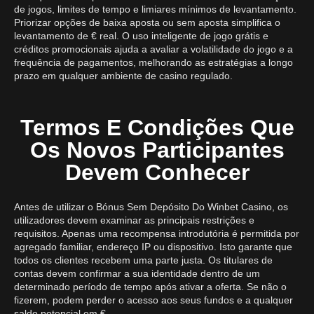
de jogos, limites de tempo e limiares mínimos de levantamento.
Priorizar opções de baixa aposta ou sem aposta simplifica o
levantamento de € real. O uso inteligente de jogo grátis e
créditos promocionais ajuda a avaliar a volatilidade do jogo e a
frequência de pagamentos, melhorando as estratégias a longo
prazo em qualquer ambiente de casino regulado.
Termos E Condições Que
Os Novos Participantes
Devem Conhecer
Antes de utilizar o Bónus Sem Depósito Do Winbet Casino, os
utilizadores devem examinar as principais restrições e
requisitos. Apenas uma recompensa introdutória é permitida por
agregado familiar, endereço IP ou dispositivo. Isto garante que
todos os clientes recebem uma parte justa. Os titulares de
contas devem confirmar a sua identidade dentro de um
determinado período de tempo após ativar a oferta. Se não o
fizerem, podem perder o acesso aos seus fundos e a qualquer
saldo potencial em €.