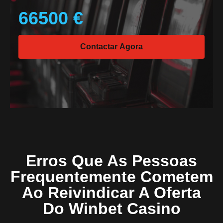
66500 €
Contactar Agora
Erros Que As Pessoas
Frequentemente Cometem
Ao Reivindicar A Oferta
Do Winbet Casino