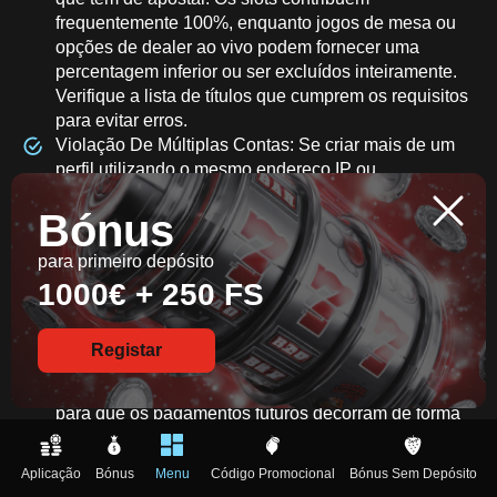
frequentemente 100%, enquanto jogos de mesa ou
opções de dealer ao vivo podem fornecer uma
percentagem inferior ou ser excluídos inteiramente.
Verifique a lista de títulos que cumprem os requisitos
para evitar erros.
Violação De Múltiplas Contas: Se criar mais de um
perfil utilizando o mesmo endereço IP ou
informações pessoais, a sua conta será suspensa
Bónus
imediatamente e perderá qualquer dinheiro que
tenha ganho através de promoções. Siga as regras
para primeiro depósito
para registo de utilizador único no Winbet Casino à
1000€ + 250 FS
letra.
Não Verificar A Sua Identidade: Se não verificar a
sua identidade imediatamente, não poderá levantar
Registar
os seus fundos ou ativar os benefícios da sua conta.
Carregue documentos oficiais com antecedência
para que os pagamentos futuros decorram de forma
mais suave.
Atrasar A Ativação: A maioria dos bónus de registo
Aplicação
Bónus
Menu
Código Promocional
Bónus Sem Depósito
tem um limite de tempo rigoroso para os reivindicar,