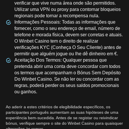
verificar que vive numa área onde são permitidos.
Utilizar uma VPN ou proxy para contornar bloqueios
regionais pode tornar a recompensa nula.
Informações Pessoais: Todas as informações que
fornecer, como o seu endereço de email, número de
telefone e morada física, devem ser corretas e atuais.
O Winbet Casino tem o direito de realizar
verificações KYC (Conheça O Seu Cliente) antes de
permitir que alguém jogue ou lhe dê dinheiro em €.
Aceitação Dos Termos: Qualquer pessoa que
pretenda abrir uma conta deve concordar com todos
os termos que acompanham o Bónus Sem Depósito
Do Winbet Casino. Se não ler ou concordar com as
regras, poderá perder os seus saldos promocionais
ou ganhos.
Ao aderir a estes critérios de elegibilidade específicos, os
participantes português aumentam as suas hipóteses de uma
experiência bem-sucedida. Antes de se registar ou reivindicar
bónus, verifique sempre o site do Winbet Casino para quaisquer
alterações às regras.