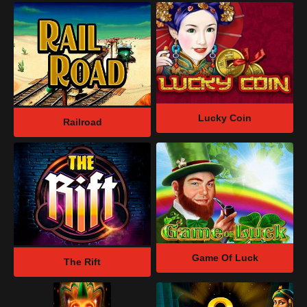
Onde Encontrar E Como Usar Códigos Promocionais
Onde Localizar Códigos Válidos
Processo De Aplicação Correto
Prazos E Períodos De Expiração Dos Bónus
Acompanhar Os Prazos Das Promoções
Lucky Coin
Railroad
Como Contactar O Suporte Do Winbet Sobre
Problemas Com Bónus
Erros Que As Pessoas Frequentemente Cometem Ao
Reivindicar A Oferta Do Winbet Casino
Comparação Com Outras Ofertas Sem Depósito De
Casinos Online
Comparar Valor E Termos
Game Of Luck
The Rift
Dicas Para Maximizar A Sua Experiência Com O Bónus
Sem Depósito Do Winbet