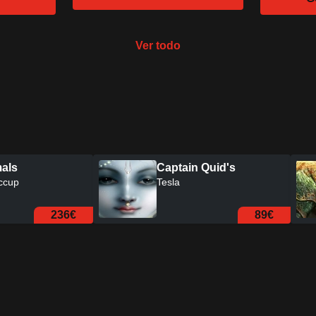
Ver todo
wins
12 Animals
ster
Sugar Hiccup
328€
236€