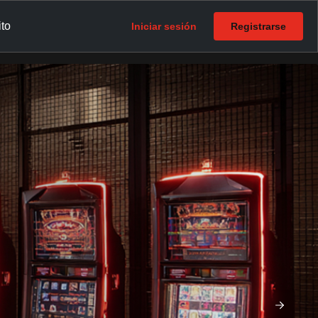
to
Iniciar sesión
Registrarse