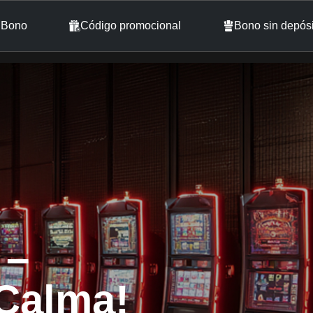
Bono
Código promocional
Bono sin depósi
 –
 Calma!