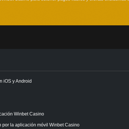
n iOS y Android
icación Winbet Casino
n por la aplicación móvil Winbet Casino