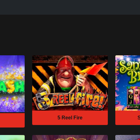
n Winbet Casino: métodos de pago seguros en español explicad
usuarios de español
ntran en la aplicación
5 Reel Fire
S
edidas de seguridad y protección de datos
zaciones en tiempo real