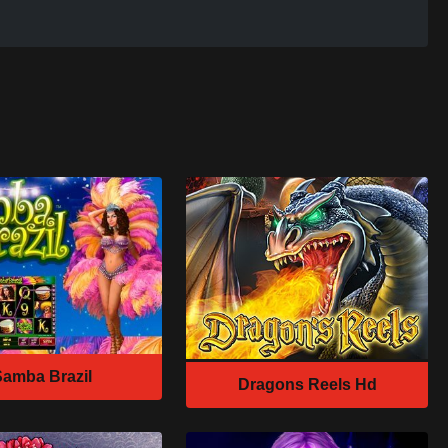
os
amba Brazil
Dragons Reels Hd