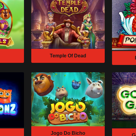
go
cliente a través de la aplicación móvil para usuarios de españo
et Casino
Temple Of Dead
l teléfono
Jogo Do Bicho
z
G