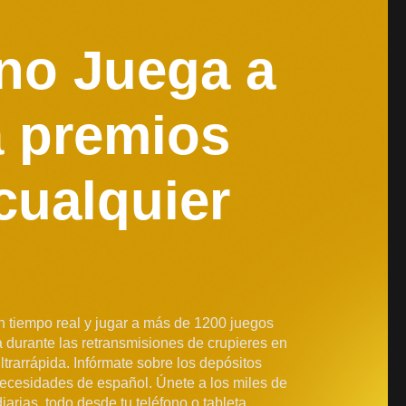
ino Juega a
a premios
 cualquier
n tiempo real y jugar a más de 1200 juegos
ra durante las retransmisiones de crupieres en
ultrarrápida. Infórmate sobre los depósitos
s necesidades de español. Únete a los miles de
arias, todo desde tu teléfono o tableta.