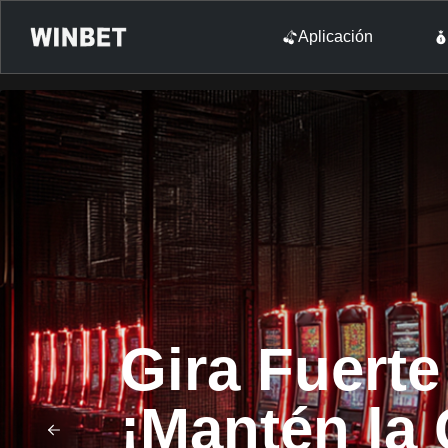
Aplicación
Gira Fuerte
¡Mantén la