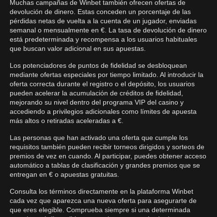
Muchas campañas de Winbet también ofrecen ofertas de
devolución de dinero. Estas conceden un porcentaje de las
pérdidas netas de vuelta a la cuenta de un jugador, enviadas
semanal o mensualmente en €. La tasa de devolución de dinero
está predeterminada y recompensa a los usuarios habituales
que buscan valor adicional en sus apuestas.
Los potenciadores de puntos de fidelidad se desbloquean
mediante ofertas especiales por tiempo limitado. Al introducir la
oferta correcta durante el registro o el depósito, los usuarios
pueden acelerar la acumulación de créditos de fidelidad,
mejorando su nivel dentro del programa VIP del casino y
accediendo a privilegios adicionales como límites de apuesta
más altos o retiradas aceleradas a €.
Las personas que han activado una oferta que cumple los
requisitos también pueden recibir torneos dirigidos y sorteos de
premios de vez en cuando. Al participar, puedes obtener acceso
automático a tablas de clasificación y grandes premios que se
entregan en € o apuestas gratuitas.
Consulta los términos directamente en la plataforma Winbet
cada vez que aparezca una nueva oferta para asegurarte de
que eres elegible. Comprueba siempre si una determinada