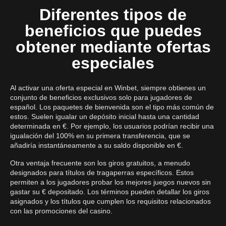
Diferentes tipos de
beneficios que puedes
obtener mediante ofertas
especiales
Al activar una oferta especial en Winbet, siempre obtienes un
conjunto de beneficios exclusivos solo para jugadores de
español. Los paquetes de bienvenida son el tipo más común de
estos. Suelen igualar un depósito inicial hasta una cantidad
determinada en €. Por ejemplo, los usuarios podrían recibir una
igualación del 100% en su primera transferencia, que se
añadiría instantáneamente a su saldo disponible en €.
Otra ventaja frecuente son los giros gratuitos, a menudo
designados para títulos de tragaperras específicos. Estos
permiten a los jugadores probar los mejores juegos nuevos sin
gastar su € depositado. Los términos pueden detallar los giros
asignados y los títulos que cumplen los requisitos relacionados
con las promociones del casino.