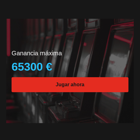
Ganancia máxima
65300 €
Jugar ahora