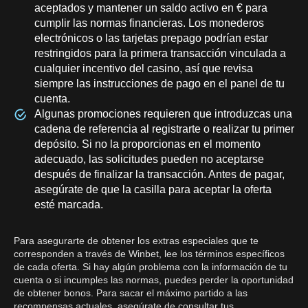
aceptados y mantener un saldo activo en € para
cumplir las normas financieras. Los monederos
electrónicos o las tarjetas prepago podrían estar
restringidos para la primera transacción vinculada a
cualquier incentivo del casino, así que revisa
siempre las instrucciones de pago en el panel de tu
cuenta.
Algunas promociones requieren que introduzcas una
cadena de referencia al registrarte o realizar tu primer
depósito. Si no la proporcionas en el momento
adecuado, las solicitudes pueden no aceptarse
después de finalizar la transacción. Antes de pagar,
asegúrate de que la casilla para aceptar la oferta
esté marcada.
Para asegurarte de obtener los extras especiales que te
corresponden a través de Winbet, lee los términos específicos
de cada oferta. Si hay algún problema con la información de tu
cuenta o si incumples las normas, puedes perder la oportunidad
de obtener bonos. Para sacar el máximo partido a las
recompensas actuales, asegúrate de consultar tus