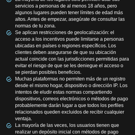
servicios a personas de al menos 18 años, pero
algunos lugares pueden tener límites de edad más
altos. Antes de empezar, asegúrate de consultar las
normas de tu zona.
Se aplican restricciones de geolocalización: el
acceso a los incentivos puede limitarse a personas
ubicadas en países o regiones específicos. Los
clientes deben asegurarse de que su ubicación
actual coincide con las jurisdicciones permitidas para
evitar el riesgo de que se les deniegue el acceso o
se pierdan posibles beneficios.
Muchas plataformas no permiten más de un registro
desde el mismo hogar, dispositivo o dirección IP. Los
intentos de eludir estas normas compartiendo
dispositivos, correos electrónicos o métodos de pago
probablemente darán lugar a que todos los perfiles
relacionados queden excluidos de recibir cualquier
ventaja.
La mayoría de las veces, los usuarios tienen que
realizar un depósito inicial con métodos de pago