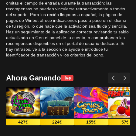
omitas el campo de entrada durante la transacción: las
recompensas no pueden vincularse retroactivamente a través
del soporte. Para los recién llegados a español, la página de
pagos de Winbet ofrece indicaciones paso a paso en el idioma
de tu región, lo que hace que la activación sea fluida y sencilla.
Haz un seguimiento de la aplicación correcta revisando tu saldo
actualizado en € en el panel de tu cuenta, o comprobando las
recompensas disponibles en el portal de usuario dedicado. Si
hay retrasos, ve a la sección de ayuda e introduce tu
identificador de transacción y los criterios del bono.
Ahora Ganando
427€
224€
155€
57€