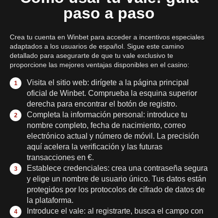
paso a paso
Crea tu cuenta en Winbet para acceder a incentivos especiales
adaptados a los usuarios de español. Sigue este camino
detallado para asegurarte de que tu vale exclusivo te
proporcione las mejores ventajas disponibles en el casino:
Visita el sitio web: dirígete a la página principal
oficial de Winbet. Comprueba la esquina superior
derecha para encontrar el botón de registro.
Completa la información personal: introduce tu
nombre completo, fecha de nacimiento, correo
electrónico actual y número de móvil. La precisión
aquí acelera la verificación y las futuras
transacciones en €.
Establece credenciales: crea una contraseña segura
y elige un nombre de usuario único. Tus datos están
protegidos por los protocolos de cifrado de datos de
la plataforma.
Introduce el vale: al registrarte, busca el campo con