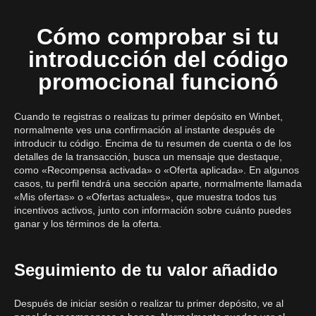
Cómo comprobar si tu
introducción del código
promocional funcionó
Cuando te registras o realizas tu primer depósito en Winbet,
normalmente ves una confirmación al instante después de
introducir tu código. Encima de tu resumen de cuenta o de los
detalles de la transacción, busca un mensaje que destaque,
como «Recompensa activada» o «Oferta aplicada». En algunos
casos, tu perfil tendrá una sección aparte, normalmente llamada
«Mis ofertas» o «Ofertas actuales», que muestra todos tus
incentivos activos, junto con información sobre cuánto puedes
ganar y los términos de la oferta.
Seguimiento de tu valor añadido
Después de iniciar sesión o realizar tu primer depósito, ve al