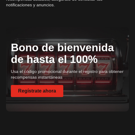
notificaciones y anuncios.
Bono de bienvenida
de hasta el 100%
Usa el código promocional durante el registro para obtener
recompensas instantáneas
Regístrate ahora