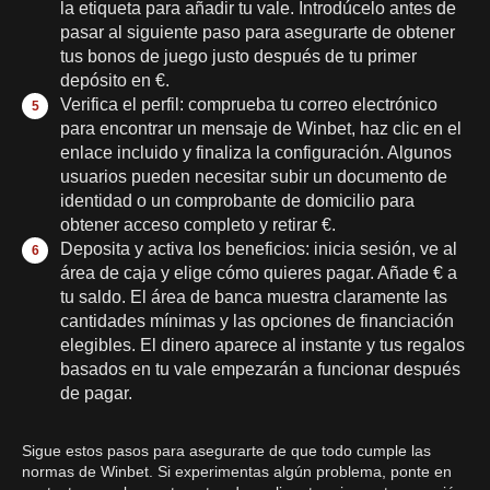
la etiqueta para añadir tu vale. Introdúcelo antes de
pasar al siguiente paso para asegurarte de obtener
tus bonos de juego justo después de tu primer
depósito en €.
Verifica el perfil: comprueba tu correo electrónico
para encontrar un mensaje de Winbet, haz clic en el
enlace incluido y finaliza la configuración. Algunos
usuarios pueden necesitar subir un documento de
identidad o un comprobante de domicilio para
obtener acceso completo y retirar €.
Deposita y activa los beneficios: inicia sesión, ve al
área de caja y elige cómo quieres pagar. Añade € a
tu saldo. El área de banca muestra claramente las
cantidades mínimas y las opciones de financiación
elegibles. El dinero aparece al instante y tus regalos
basados en tu vale empezarán a funcionar después
de pagar.
Sigue estos pasos para asegurarte de que todo cumple las
normas de Winbet. Si experimentas algún problema, ponte en