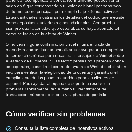
panel de recompensas o bonos. Normalmente puedes ver el
saldo en € que corresponde a tu valor adicional por separado
de tu monedero principal, por ejemplo bajo «Bonos activos».
Estas cantidades mostrarán los detalles del código que elegiste,
como depósitos igualados o giros adicionales. Comprueba
siempre que la cantidad que esperabas se haya abonado tal
como se indica en la oferta de Winbet.
Si no ves ninguna confirmación visual ni una entrada de
monedero aparte, intenta actualizar tu navegador o comprobar
tu correo electrónico para encontrar mensajes de Winbet sobre
el estado de tu cuenta. Si las recompensas no aparecen donde
se esperaba, consulta el centro de ayuda de Winbet o el chat en
vivo para verificar la elegibilidad de tu cuenta y garantizar el
cumplimiento de los pasos requeridos para los clientes de
español. Para ayudar al equipo de soporte a resolver tu
problema rápidamente, ten a mano tu identificador de
transacción, número de cuenta y capturas de pantalla.
Cómo verificar sin problemas
Consulta la lista completa de incentivos activos