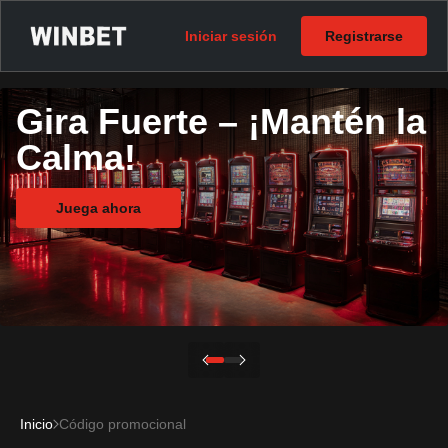
Iniciar sesión
Registrarse
Gira Fuerte – ¡Mantén la
Calma!
Juega ahora
Inicio
Código promocional