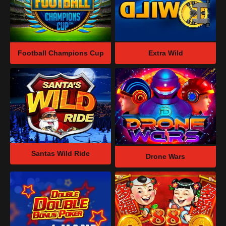
Football Champions Cup
Arising Phoenix
Santas Wild Ride
Drone Wars