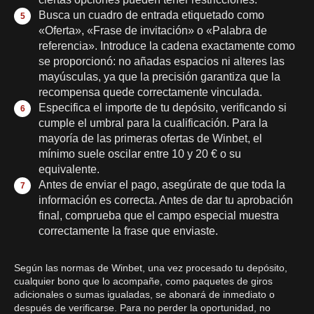
Busca un cuadro de entrada etiquetado como
«Oferta», «Frase de invitación» o «Palabra de
referencia». Introduce la cadena exactamente como
se proporcionó: no añadas espacios ni alteres las
mayúsculas, ya que la precisión garantiza que la
recompensa quede correctamente vinculada.
Especifica el importe de tu depósito, verificando si
cumple el umbral para la cualificación. Para la
mayoría de las primeras ofertas de Winbet, el
mínimo suele oscilar entre 10 y 20 € o su
equivalente.
Antes de enviar el pago, asegúrate de que toda la
información es correcta. Antes de dar tu aprobación
final, comprueba que el campo especial muestra
correctamente la frase que enviaste.
Según las normas de Winbet, una vez procesado tu depósito,
cualquier bono que lo acompañe, como paquetes de giros
adicionales o sumas igualadas, se abonará de inmediato o
después de verificarse. Para no perder la oportunidad, no