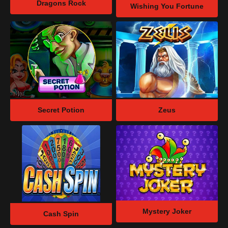
Dragons Rock
Wishing You Fortune
Secret Potion
Zeus
Mystery Joker
Beverly Hills