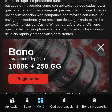
cualquier lugar. La plataforma funciona tanto con métodos
basados en navegador como con aplicaciones dedicadas, para
que cada usuario pueda elegir el que mejor le funcione. Puedes
hacer autenticación web compatible con móviles con cualquier
navegador moderno, y no necesitas descargar nada extra. La
aplicación oficial del Casino Winbet para Android e iOS tiene
una interfaz nativa optimizada para uso móvil e incluye iconos
de inicio rápido y credenciales persistentes.
Para las personas que quieren más seguridad, la aplicación
tiene identificación biométrica (huella dactilar o Face ID). Esto
Bono
significa que no tienes que escribir tu contraseña cada vez, lo
que facilita las cosas sin poner en riesgo tu seguridad. La
para primer depósito
configuración es sencilla: activa la función en el menú de la
1000€ + 250 GG
cuenta y concede permiso a tu dispositivo. Puedes verificar
rápidamente tu cuenta sin contraseña tocando tu dedo o
mirando tu teléfono.
Registrarse
Para los usuarios móviles, la autenticación de dos factores
(2FA) es otra capa de seguridad sólida. Para protegerte de
dispositivos perdidos o robados, activa 2FA en la configuración
del Casino Winbet. Esto requerirá un código único enviado por
SMS o una aplicación autenticadora. Si usas redes públicas o
Aplicación
Bono
Menú
Código promocional
Bono sin depósito
compartidas para acceder a saldos de dinero real en €, debes