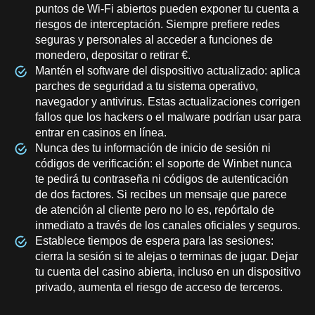
puntos de Wi-Fi abiertos pueden exponer tu cuenta a
riesgos de interceptación. Siempre prefiere redes
seguras y personales al acceder a funciones de
monedero, depositar o retirar €.
Mantén el software del dispositivo actualizado: aplica
parches de seguridad a tu sistema operativo,
navegador y antivirus. Estas actualizaciones corrigen
fallos que los hackers o el malware podrían usar para
entrar en casinos en línea.
Nunca des tu información de inicio de sesión ni
códigos de verificación: el soporte de Winbet nunca
te pedirá tu contraseña ni códigos de autenticación
de dos factores. Si recibes un mensaje que parece
de atención al cliente pero no lo es, repórtalo de
inmediato a través de los canales oficiales y seguros.
Establece tiempos de espera para las sesiones:
cierra la sesión si te alejas o terminas de jugar. Dejar
tu cuenta del casino abierta, incluso en un dispositivo
privado, aumenta el riesgo de acceso de terceros.