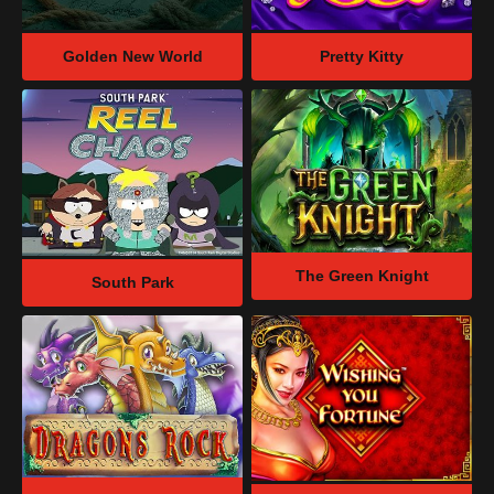
Entendiendo Los Bonos Y Promociones Disponibles
Después Del Inicio De Sesión
Golden New World
Pretty Kitty
Opciones De Inicio De Sesión Móvil Del Casino Winbet
Para Jugadores De español
Establecer Límites De Depósito Y Hacer Un
Seguimiento De Tu Dinero
Cambiar Los Controles De Fondos
Usar Las Funciones De Retirada De Forma Inteligente
Obtener Ayuda Con El Inicio De Sesión Desde El
The Green Knight
South Park
Soporte Del Casino Winbet