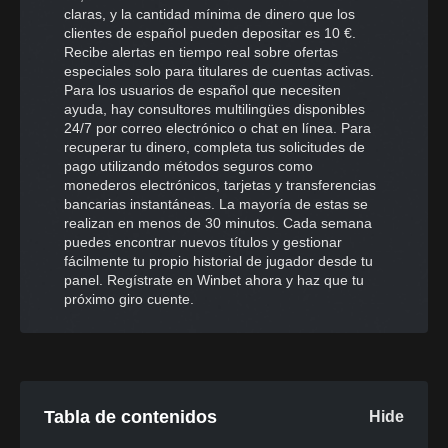
claras, y la cantidad mínima de dinero que los
clientes de español pueden depositar es 10 €.
Recibe alertas en tiempo real sobre ofertas
especiales solo para titulares de cuentas activas.
Para los usuarios de español que necesiten
ayuda, hay consultores multilingües disponibles
24/7 por correo electrónico o chat en línea. Para
recuperar tu dinero, completa tus solicitudes de
pago utilizando métodos seguros como
monederos electrónicos, tarjetas y transferencias
bancarias instantáneas. La mayoría de estas se
realizan en menos de 30 minutos. Cada semana
puedes encontrar nuevos títulos y gestionar
fácilmente tu propio historial de jugador desde tu
panel. Regístrate en Winbet ahora y haz que tu
próximo giro cuente.
Tabla de contenidos
Hide