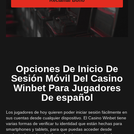
Reclamar Bono
Opciones De Inicio De
Sesión Móvil Del Casino
Winbet Para Jugadores
De español
Los jugadores de hoy quieren poder iniciar sesión fácilmente en
sus cuentas desde cualquier dispositivo. El Casino Winbet tiene
varias formas de verificar tu identidad que están hechas para
smartphones y tablets, para que puedas acceder desde