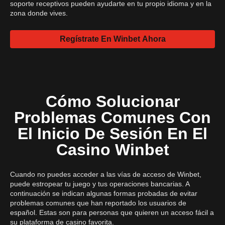
soporte receptivos pueden ayudarte en tu propio idioma y en la
zona donde vives.
Regístrate En Winbet Ahora
Cómo Solucionar
Problemas Comunes Con
El Inicio De Sesión En El
Casino Winbet
Cuando no puedes acceder a las vías de acceso de Winbet,
puede estropear tu juego y tus operaciones bancarias. A
continuación se indican algunas formas probadas de evitar
problemas comunes que han reportado los usuarios de
español. Estas son para personas que quieren un acceso fácil a
su plataforma de casino favorita.